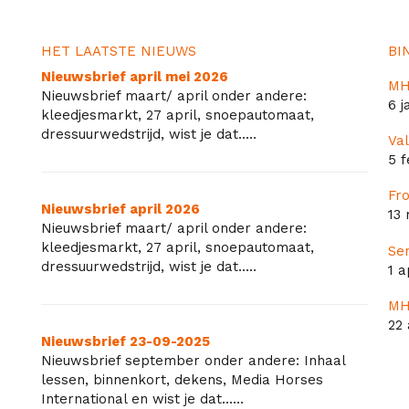
HET LAATSTE NIEUWS
BI
Nieuwsbrief april mei 2026
MH
Nieuwsbrief maart/ april onder andere:
6 j
kleedjesmarkt, 27 april, snoepautomaat,
dressuurwedstrijd, wist je dat.....
Val
5 f
Fr
Nieuwsbrief april 2026
13
Nieuwsbrief maart/ april onder andere:
kleedjesmarkt, 27 april, snoepautomaat,
Se
dressuurwedstrijd, wist je dat.....
1 a
MH
22 
Nieuwsbrief 23-09-2025
Nieuwsbrief september onder andere: Inhaal
lessen, binnenkort, dekens, Media Horses
International en wist je dat......