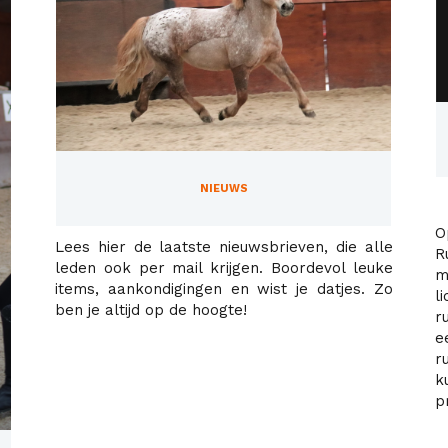
NIEUWS
O
Lees hier de laatste nieuwsbrieven, die alle
R
leden ook per mail krijgen. Boordevol leuke
m
items, aankondigingen en wist je datjes. Zo
l
ben je altijd op de hoogte!
r
e
r
k
p