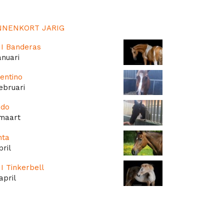
NNENKORT JARIG
I Banderas
anuari
entino
ebruari
odo
 maart
nta
pril
I Tinkerbell
april