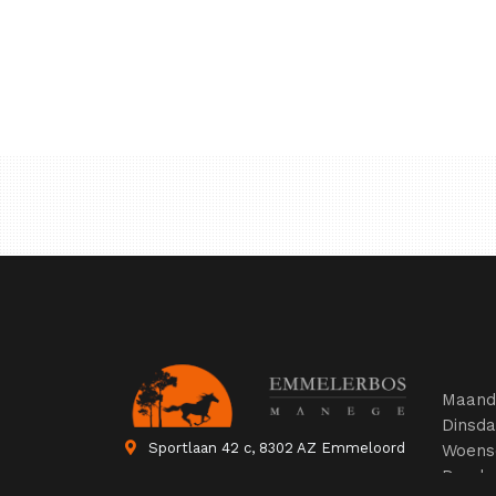
Maand
Dinsd
Sportlaan 42 c, 8302 AZ Emmeloord
Woens
Donde
0527-265 713