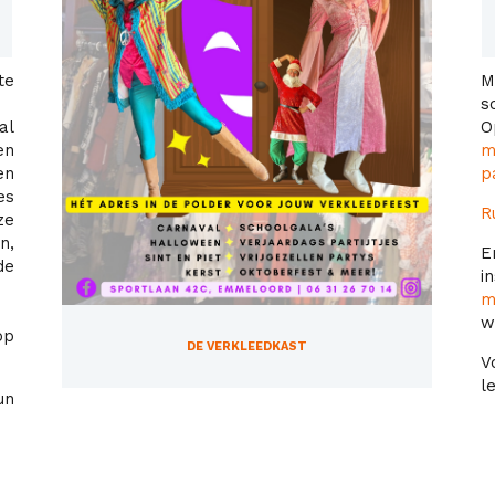
te
M
s
al
O
en
m
en
p
es
R
ze
n,
E
de
m
w
op
DE VERKLEEDKAST
V
l
un