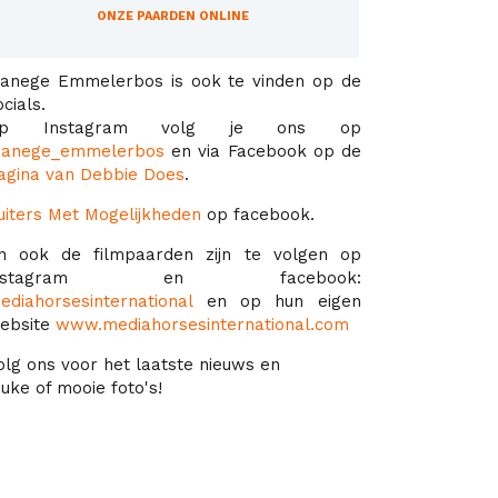
ONZE PAARDEN ONLINE
anege Emmelerbos is ook te vinden op de
ocials.
p Instagram volg je ons op
anege_emmelerbos
en via Facebook op de
agina van Debbie Does
.
uiters Met Mogelijkheden
op facebook.
n ook de filmpaarden zijn te volgen op
instagram en facebook:
ediahorsesinternational
en op hun eigen
ebsite
www.mediahorsesinternational.com
olg ons voor het laatste nieuws en
euke of mooie foto's!