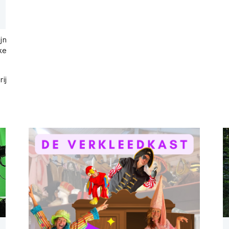
jn
ke
ij