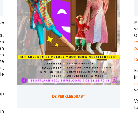
te
M
s
al
O
en
m
en
p
es
R
ze
n,
E
de
m
w
op
DE VERKLEEDKAST
V
l
un