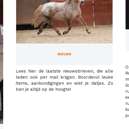
NIEUWS
O
Lees hier de laatste nieuwsbrieven, die alle
R
leden ook per mail krijgen. Boordevol leuke
m
items, aankondigingen en wist je datjes. Zo
l
ben je altijd op de hoogte!
r
e
r
k
p