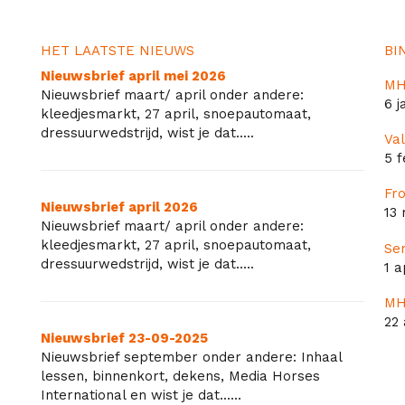
HET LAATSTE NIEUWS
BI
Nieuwsbrief april mei 2026
MH
Nieuwsbrief maart/ april onder andere:
6 j
kleedjesmarkt, 27 april, snoepautomaat,
dressuurwedstrijd, wist je dat.....
Val
5 f
Fr
Nieuwsbrief april 2026
13
Nieuwsbrief maart/ april onder andere:
kleedjesmarkt, 27 april, snoepautomaat,
Se
dressuurwedstrijd, wist je dat.....
1 a
MH
22 
Nieuwsbrief 23-09-2025
Nieuwsbrief september onder andere: Inhaal
lessen, binnenkort, dekens, Media Horses
International en wist je dat......