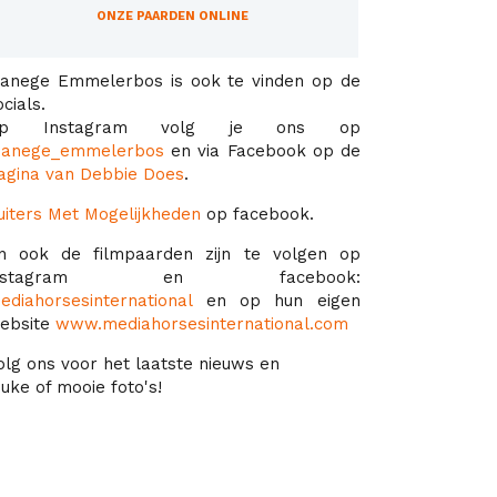
ONZE PAARDEN ONLINE
anege Emmelerbos is ook te vinden op de
ocials.
p Instagram volg je ons op
anege_emmelerbos
en via Facebook op de
agina van Debbie Does
.
uiters Met Mogelijkheden
op facebook.
n ook de filmpaarden zijn te volgen op
instagram en facebook:
ediahorsesinternational
en op hun eigen
ebsite
www.mediahorsesinternational.com
olg ons voor het laatste nieuws en
euke of mooie foto's!