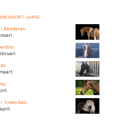
NNENKORT JARIG
I Banderas
anuari
entino
ebruari
odo
 maart
nta
pril
I Tinkerbell
april