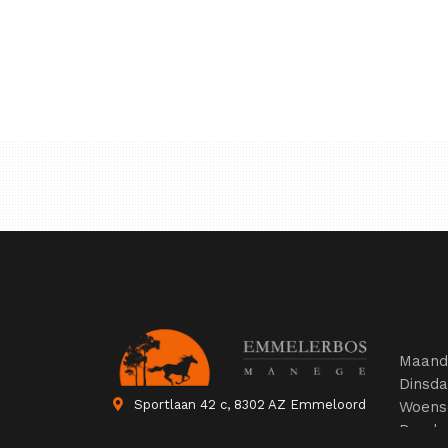
Maand
Dinsd
Sportlaan 42 c, 8302 AZ Emmeloord
Woens
Donde
0527-265 713