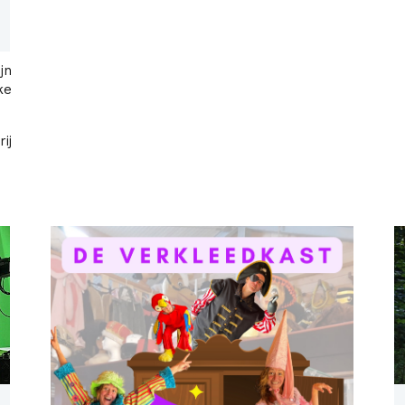
jn
ke
ij